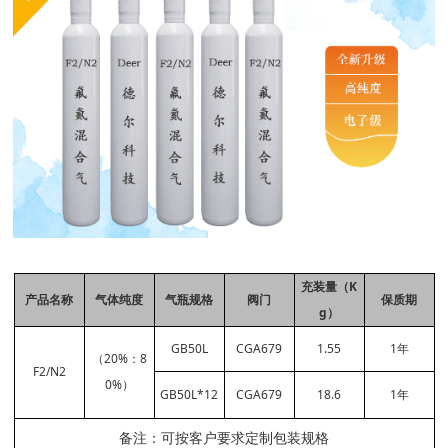
充装量（K
产品名称
气体纯度
气瓶规格
阀门
保质期
g）
GB50L
CGA679
1.55
1年
（20%：8
F2/N2
0%）
GB50L*12
CGA679
18.6
1年
备注：可按客户要求定制包装规格